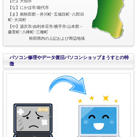
【た】大仙市
【な】にかほ市/能代市
【ま】南秋田郡－井川町･五城目町･八郎潟
町･大潟村
【や】湯沢市/由利本荘市/横手市/山本郡－
藤里町･八峰町･三種町
秋田県内の上記および周辺地域
パソコン修理やデータ復旧パソコンショップまうすとの特
徴