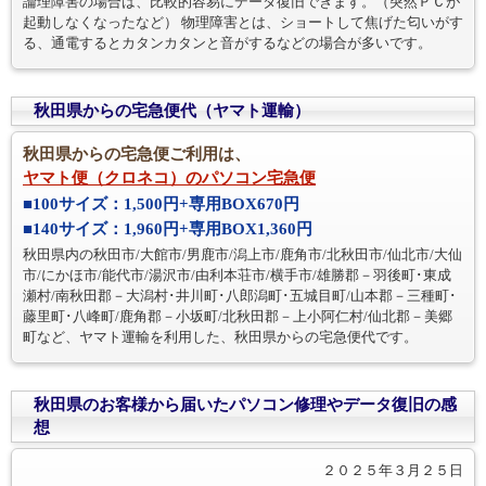
論理障害の場合は、比較的容易にデータ復旧できます。（突然ＰＣが
起動しなくなったなど） 物理障害とは、ショートして焦げた匂いがす
る、通電するとカタンカタンと音がするなどの場合が多いです。
秋田県からの宅急便代（ヤマト運輸）
秋田県からの宅急便ご利用は、
ヤマト便（クロネコ）のパソコン宅急便
■100サイズ：1,500円+専用BOX670円
■140サイズ：1,960円+専用BOX1,360円
秋田県内の秋田市/大館市/男鹿市/潟上市/鹿角市/北秋田市/仙北市/大仙
市/にかほ市/能代市/湯沢市/由利本荘市/横手市/雄勝郡－羽後町･東成
瀬村/南秋田郡－大潟村･井川町･八郎潟町･五城目町/山本郡－三種町･
藤里町･八峰町/鹿角郡－小坂町/北秋田郡－上小阿仁村/仙北郡－美郷
町など、ヤマト運輸を利用した、秋田県からの宅急便代です。
秋田県のお客様から届いたパソコン修理やデータ復旧の感
想
２０２５年３月２５日