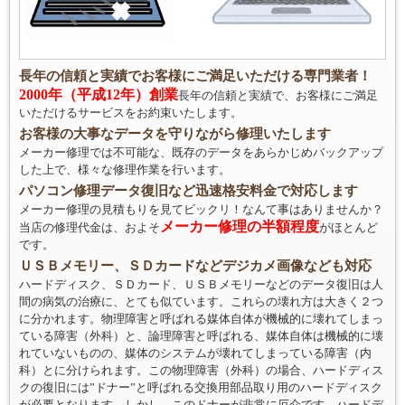
長年の信頼と実績でお客様にご満足いただける専門業者！
2000年（平成12年）創業
長年の信頼と実績で、お客様にご満足
いただけるサービスをお約束いたします。
お客様の大事なデータを守りながら修理いたします
メーカー修理では不可能な、既存のデータをあらかじめバックアップ
した上で、様々な修理作業を行います。
パソコン修理データ復旧など迅速格安料金で対応します
メーカー修理の見積もりを見てビックリ！なんて事はありませんか？
メーカー修理の半額程度
当店の修理代金は、およそ
がほとんど
です。
ＵＳＢメモリー、ＳＤカードなどデジカメ画像なども対応
ハードディスク、ＳＤカード、ＵＳＢメモリーなどのデータ復旧は人
間の病気の治療に、とても似ています。これらの壊れ方は大きく２つ
に分かれます。物理障害と呼ばれる媒体自体が機械的に壊れてしまっ
ている障害（外科）と、論理障害と呼ばれる、媒体自体は機械的に壊
れていないものの、媒体のシステムが壊れてしまっている障害（内
科）とに分けられます。この物理障害（外科）の場合、ハードディス
クの復旧には”ドナー”と呼ばれる交換用部品取り用のハードディスク
が必要となります。しかし、このドナーが非常に厄介です。ハードデ