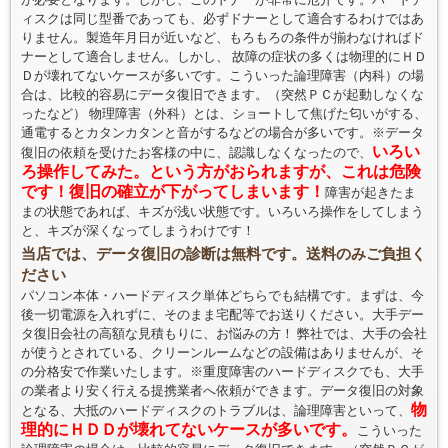
ィスクは同じ型番であっても、必ずドナーとして適合するわけではあ
りません。製造年月日が近いなど、もろもろの条件が揃わなければド
ナーとして適合しません。しかし、 故障の症状の多くは物理的にＨＤ
Ｄが壊れてないケースが多いです。こういった論理障害（内科）の場
合は、比較的容易にデータ復旧できます。（突然ＰＣが起動しなくな
ったなど） 物理障害（外科）とは、ショートして焦げた匂いがする、
通電するとカタンカタンと音がするなどの場合が多いです。※データ
いろい
復旧の依頼を受けたお客様の中に、認識しなくなったので、
ろ操作してみた。という方がおられますが、これは危険
です！復旧の確立が下がってしまいます！
障害が起きたま
まの状態であれば、キズが浅い状態です。いろいろ操作をしてしまう
と、キズが深くなってしまうわけです！
当店では、データ復旧の診断は無料です。送料のみご負担く
ださい
パソコン本体・ハードディスク単体どちらでも結構です。まずは、今
後一切電源を入れずに、そのまま宅配等でお送りください。大手デー
タ復旧会社の高額な見積もりに、お悩みの方！ 弊社では、大手の会社
が使うとされている、クリーンルームなどの設備はありませんが、そ
の分格安で作業いたします。※重度障害のハードディスクでも、大手
の業者より安く行える提携業者へ依頼ができます。データ復旧の対象
物
となる、大抵のハードディスクのトラブルは、論理障害といって、
理的にＨＤＤが壊れてないケースが多いです。
こういった