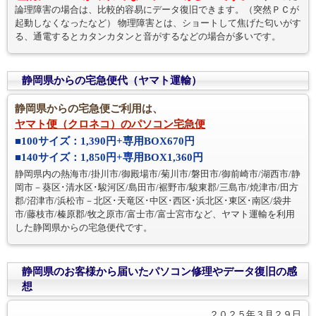
論理障害の場合は、比較的容易にデータ復旧できます。（突然ＰＣが
起動しなくなったなど） 物理障害とは、ショートして焦げた匂いがす
る、通電するとカタンカタンと音がするなどの場合が多いです。
静岡県からの宅急便代（ヤマト運輸）
静岡県からの宅急便ご利用は、
ヤマト便（クロネコ）のパソコン宅急便
■100サイズ：1,390円+専用BOX670円
■140サイズ：1,850円+専用BOX1,360円
静岡県内の熱海市/掛川市/御殿場市/菊川市/磐田市/御前崎市/湖西市/静
岡市－葵区･清水区･駿河区/島田市/裾野市/駿東郡/三島市/焼津市/田方
郡/沼津市/浜松市－北区･天竜区･中区･西区･浜北区･東区･南区/袋井
市/藤枝市/榛原郡/牧之原市/富士市/富士宮市など、ヤマト運輸を利用
した静岡県からの宅急便代です。
静岡県のお客様から届いたパソコン修理やデータ復旧の感
想
２０２５年３月２９日