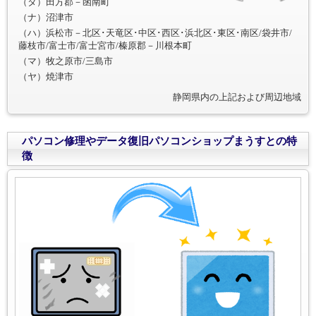
（タ）田方郡－函南町
（ナ）沼津市
（ハ）浜松市－北区･天竜区･中区･西区･浜北区･東区･南区/袋井市/
藤枝市/富士市/富士宮市/榛原郡－川根本町
（マ）牧之原市/三島市
（ヤ）焼津市
静岡県内の上記および周辺地域
パソコン修理やデータ復旧パソコンショップまうすとの特
徴