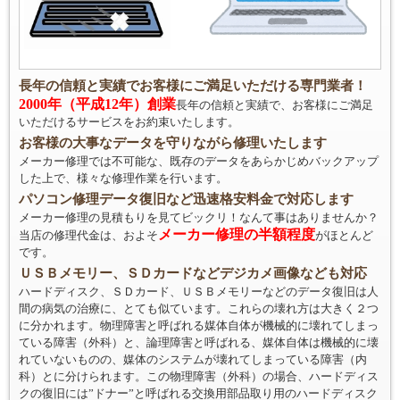
長年の信頼と実績でお客様にご満足いただける専門業者！
2000年（平成12年）創業
長年の信頼と実績で、お客様にご満足
いただけるサービスをお約束いたします。
お客様の大事なデータを守りながら修理いたします
メーカー修理では不可能な、既存のデータをあらかじめバックアップ
した上で、様々な修理作業を行います。
パソコン修理データ復旧など迅速格安料金で対応します
メーカー修理の見積もりを見てビックリ！なんて事はありませんか？
メーカー修理の半額程度
当店の修理代金は、およそ
がほとんど
です。
ＵＳＢメモリー、ＳＤカードなどデジカメ画像なども対応
ハードディスク、ＳＤカード、ＵＳＢメモリーなどのデータ復旧は人
間の病気の治療に、とても似ています。これらの壊れ方は大きく２つ
に分かれます。物理障害と呼ばれる媒体自体が機械的に壊れてしまっ
ている障害（外科）と、論理障害と呼ばれる、媒体自体は機械的に壊
れていないものの、媒体のシステムが壊れてしまっている障害（内
科）とに分けられます。この物理障害（外科）の場合、ハードディス
クの復旧には”ドナー”と呼ばれる交換用部品取り用のハードディスク