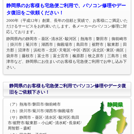
静岡県のお客様も宅急便ご利用で、パソコン修理やデー
タ復旧をご依頼ください！
2000年（平成12年）創業、長年の信頼と実績で、お客様にご満足いた
だけるサービスをお約束いたします。各メーカーのパソコン修理に対
応しております。
静岡県内の静岡市－葵区･清水区･駿河区｜熱海市｜磐田市｜御前崎市
｜掛川市｜菊川市｜湖西市｜御殿場市｜島田市｜裾野市｜駿東郡｜田
方郡｜沼津市｜浜松市－北区･天竜区･中区･西区･浜北区･東区･南区｜
袋井市｜藤枝市｜富士市｜富士宮市｜榛原郡｜牧之原市｜三島市｜焼
津市など、静岡県にお住まいのお客様も宅急便ご利用でお申し込み下
さい。
静岡県のお客様も宅急便ご利用でパソコン修理やデータ復
旧をご依頼下さい！
（ア）熱海市/磐田市/御前崎市
（カ）掛川市/菊川市/湖西市/御殿場市
（サ）静岡市－葵区･清水区･駿河区/島田
市/裾野市/駿東郡－小山町･清水町･長泉町/
周智郡－森町