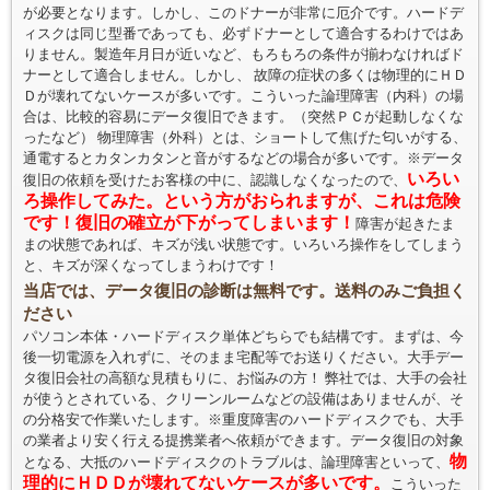
が必要となります。しかし、このドナーが非常に厄介です。ハードデ
ィスクは同じ型番であっても、必ずドナーとして適合するわけではあ
りません。製造年月日が近いなど、もろもろの条件が揃わなければド
ナーとして適合しません。しかし、 故障の症状の多くは物理的にＨＤ
Ｄが壊れてないケースが多いです。こういった論理障害（内科）の場
合は、比較的容易にデータ復旧できます。（突然ＰＣが起動しなくな
ったなど） 物理障害（外科）とは、ショートして焦げた匂いがする、
通電するとカタンカタンと音がするなどの場合が多いです。※データ
いろい
復旧の依頼を受けたお客様の中に、認識しなくなったので、
ろ操作してみた。という方がおられますが、これは危険
です！復旧の確立が下がってしまいます！
障害が起きたま
まの状態であれば、キズが浅い状態です。いろいろ操作をしてしまう
と、キズが深くなってしまうわけです！
当店では、データ復旧の診断は無料です。送料のみご負担く
ださい
パソコン本体・ハードディスク単体どちらでも結構です。まずは、今
後一切電源を入れずに、そのまま宅配等でお送りください。大手デー
タ復旧会社の高額な見積もりに、お悩みの方！ 弊社では、大手の会社
が使うとされている、クリーンルームなどの設備はありませんが、そ
の分格安で作業いたします。※重度障害のハードディスクでも、大手
の業者より安く行える提携業者へ依頼ができます。データ復旧の対象
物
となる、大抵のハードディスクのトラブルは、論理障害といって、
理的にＨＤＤが壊れてないケースが多いです。
こういった