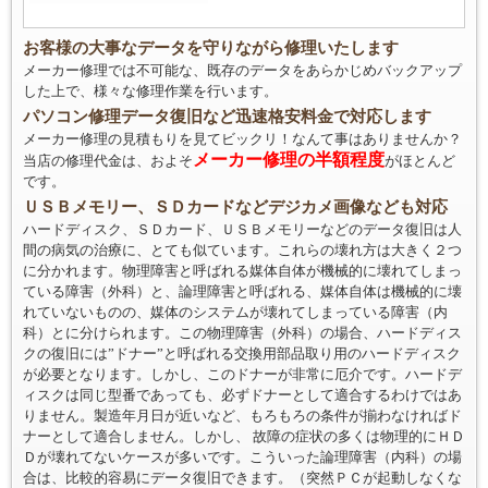
お客様の大事なデータを守りながら修理いたします
メーカー修理では不可能な、既存のデータをあらかじめバックアップ
した上で、様々な修理作業を行います。
パソコン修理データ復旧など迅速格安料金で対応します
メーカー修理の見積もりを見てビックリ！なんて事はありませんか？
メーカー修理の半額程度
当店の修理代金は、およそ
がほとんど
です。
ＵＳＢメモリー、ＳＤカードなどデジカメ画像なども対応
ハードディスク、ＳＤカード、ＵＳＢメモリーなどのデータ復旧は人
間の病気の治療に、とても似ています。これらの壊れ方は大きく２つ
に分かれます。物理障害と呼ばれる媒体自体が機械的に壊れてしまっ
ている障害（外科）と、論理障害と呼ばれる、媒体自体は機械的に壊
れていないものの、媒体のシステムが壊れてしまっている障害（内
科）とに分けられます。この物理障害（外科）の場合、ハードディス
クの復旧には”ドナー”と呼ばれる交換用部品取り用のハードディスク
が必要となります。しかし、このドナーが非常に厄介です。ハードデ
ィスクは同じ型番であっても、必ずドナーとして適合するわけではあ
りません。製造年月日が近いなど、もろもろの条件が揃わなければド
ナーとして適合しません。しかし、 故障の症状の多くは物理的にＨＤ
Ｄが壊れてないケースが多いです。こういった論理障害（内科）の場
合は、比較的容易にデータ復旧できます。（突然ＰＣが起動しなくな