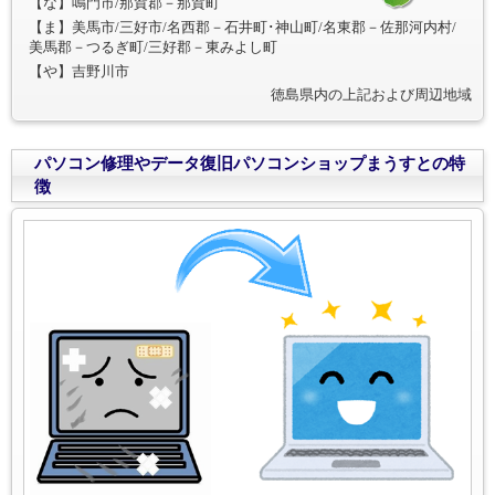
【な】鳴門市/那賀郡－那賀町
【ま】美馬市/三好市/名西郡－石井町･神山町/名東郡－佐那河内村/
美馬郡－つるぎ町/三好郡－東みよし町
【や】吉野川市
徳島県内の上記および周辺地域
パソコン修理やデータ復旧パソコンショップまうすとの特
徴