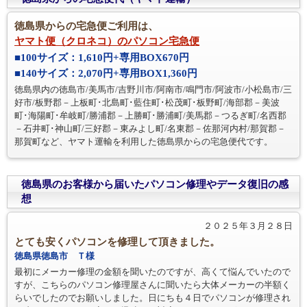
徳島県からの宅急便ご利用は、
ヤマト便（クロネコ）のパソコン宅急便
■100サイズ：1,610円+専用BOX670円
■140サイズ：2,070円+専用BOX1,360円
徳島県内の徳島市/美馬市/吉野川市/阿南市/鳴門市/阿波市/小松島市/三
好市/板野郡－上板町･北島町･藍住町･松茂町･板野町/海部郡－美波
町･海陽町･牟岐町/勝浦郡－上勝町･勝浦町/美馬郡－つるぎ町/名西郡
－石井町･神山町/三好郡－東みよし町/名東郡－佐那河内村/那賀郡－
那賀町など、ヤマト運輸を利用した徳島県からの宅急便代です。
徳島県のお客様から届いたパソコン修理やデータ復旧の感
想
２０２５年３月２８日
とても安くパソコンを修理して頂きました。
徳島県徳島市 Ｔ様
最初にメーカー修理の金額を聞いたのですが、高くて悩んでいたので
すが、こちらのパソコン修理屋さんに聞いたら大体メーカーの半額く
らいでしたのでお願いしました。日にちも４日でパソコンが修理され