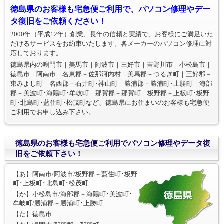
徳島県のお客様も宅急便ご利用で、パソコン修理やデー
タ復旧をご依頼ください！
2000年（平成12年）創業、長年の信頼と実績で、お客様にご満足いた
だけるサービスをお約束いたします。各メーカーのパソコン修理に対
応しております。
徳島県内の鳴門市｜美馬市｜阿波市｜三好市｜吉野川市｜小松島市｜
徳島市｜阿南市｜名東郡－佐那河内村｜美馬郡－つるぎ町｜三好郡－
東みよし町｜名西郡－石井町･神山町｜勝浦郡－勝浦町･上勝町｜海部
郡－美波町･海陽町･牟岐町｜那賀郡－那賀町｜板野郡－上板町･板野
町･北島町･藍住町･松茂町など、徳島県にお住まいのお客様も宅急便
ご利用でお申し込み下さい。
徳島県のお客様も宅急便ご利用でパソコン修理やデータ復
旧をご依頼下さい！
【あ】阿南市/阿波市/板野郡－藍住町･板野
町･上板町･北島町･松茂町
【か】小松島市/海部郡－海陽町･美波町･
牟岐町/勝浦郡－勝浦町･上勝町
【た】徳島市