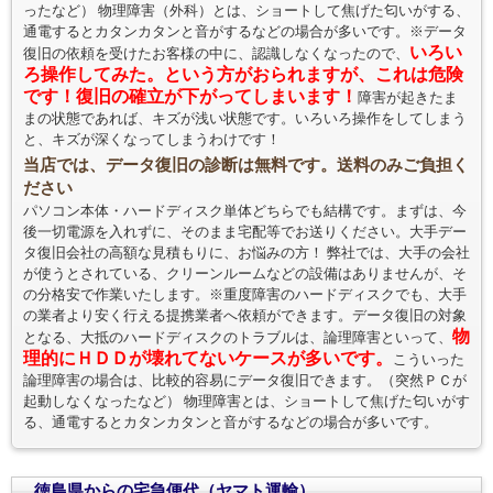
ったなど） 物理障害（外科）とは、ショートして焦げた匂いがする、
通電するとカタンカタンと音がするなどの場合が多いです。※データ
いろい
復旧の依頼を受けたお客様の中に、認識しなくなったので、
ろ操作してみた。という方がおられますが、これは危険
です！復旧の確立が下がってしまいます！
障害が起きたま
まの状態であれば、キズが浅い状態です。いろいろ操作をしてしまう
と、キズが深くなってしまうわけです！
当店では、データ復旧の診断は無料です。送料のみご負担く
ださい
パソコン本体・ハードディスク単体どちらでも結構です。まずは、今
後一切電源を入れずに、そのまま宅配等でお送りください。大手デー
タ復旧会社の高額な見積もりに、お悩みの方！ 弊社では、大手の会社
が使うとされている、クリーンルームなどの設備はありませんが、そ
の分格安で作業いたします。※重度障害のハードディスクでも、大手
の業者より安く行える提携業者へ依頼ができます。データ復旧の対象
物
となる、大抵のハードディスクのトラブルは、論理障害といって、
理的にＨＤＤが壊れてないケースが多いです。
こういった
論理障害の場合は、比較的容易にデータ復旧できます。（突然ＰＣが
起動しなくなったなど） 物理障害とは、ショートして焦げた匂いがす
る、通電するとカタンカタンと音がするなどの場合が多いです。
徳島県からの宅急便代（ヤマト運輸）